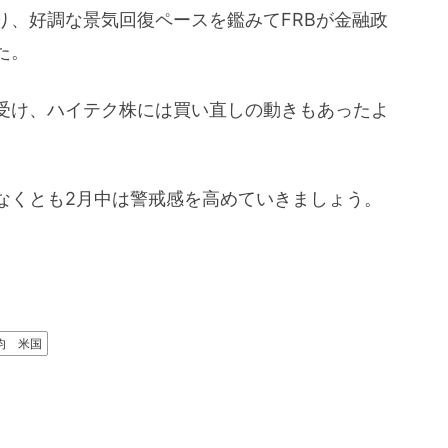
り、好調な景気回復ペースを鑑みてFRBが金融政
た。
受け、ハイテク株には買い直しの動きもあったよ
なくとも2月中は警戒感を高めていきましょう。
均 米国