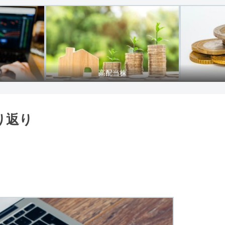
り
高配当株
り返り