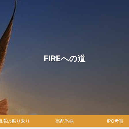
FIREへの道
相場の振り返り
高配当株
IPO考察