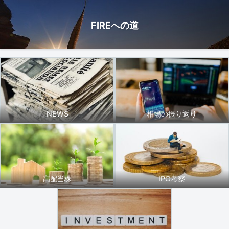
FIREへの道
NEWS
相場の振り返り
高配当株
IPO考察