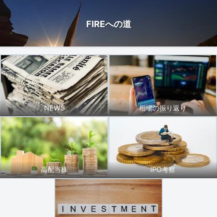
FIREへの道
NEWS
相場の振り返り
高配当株
IPO考察