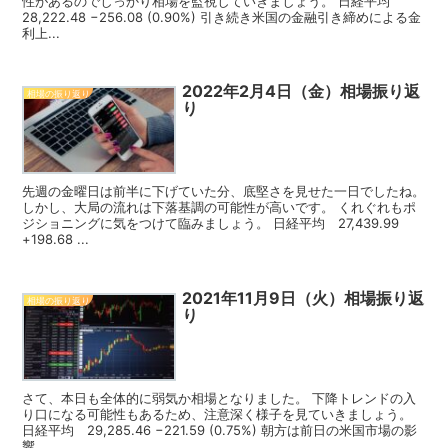
性があるのでしっかり相場を監視していきましょう。 日経平均
28,222.48 −256.08 (0.90%) 引き続き米国の金融引き締めによる金
利上...
2022年2月4日（金）相場振り返
相場の振り返り
り
先週の金曜日は前半に下げていた分、底堅さを見せた一日でしたね。
しかし、大局の流れは下落基調の可能性が高いです。 くれぐれもポ
ジショニングに気をつけて臨みましょう。 日経平均 27,439.99
+198.68 ...
2021年11月9日（火）相場振り返
相場の振り返り
り
さて、本日も全体的に弱気か相場となりました。 下降トレンドの入
り口になる可能性もあるため、注意深く様子を見ていきましょう。
日経平均 29,285.46 −221.59 (0.75%) 朝方は前日の米国市場の影
響...