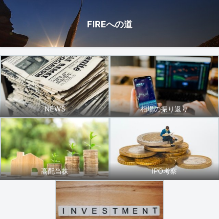
FIREへの道
NEWS
相場の振り返り
高配当株
IPO考察