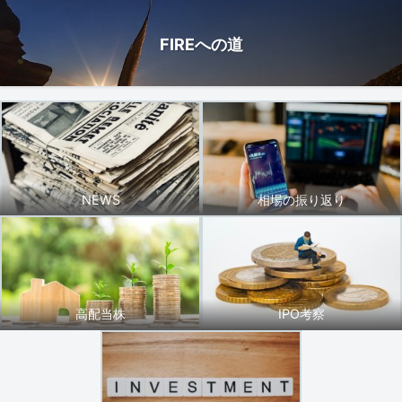
FIREへの道
NEWS
相場の振り返り
高配当株
IPO考察