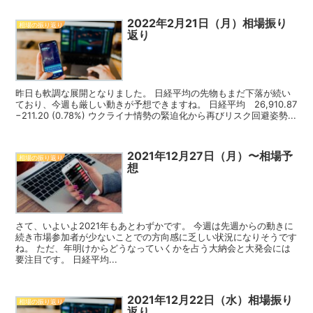
2022年2月21日（月）相場振り
相場の振り返り
返り
昨日も軟調な展開となりました。 日経平均の先物もまだ下落が続い
ており、今週も厳しい動きが予想できますね。 日経平均 26,910.87
−211.20 (0.78%) ウクライナ情勢の緊迫化から再びリスク回避姿勢...
2021年12月27日（月）〜相場予
相場の振り返り
想
さて、いよいよ2021年もあとわずかです。 今週は先週からの動きに
続き市場参加者が少ないことでの方向感に乏しい状況になりそうです
ね。 ただ、年明けからどうなっていくかを占う大納会と大発会には
要注目です。 日経平均...
2021年12月22日（水）相場振り
相場の振り返り
返り