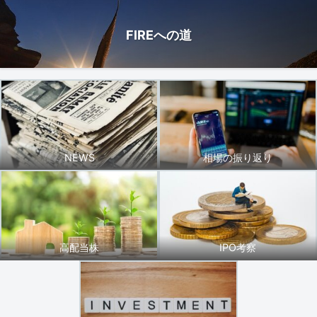
FIREへの道
NEWS
相場の振り返り
高配当株
IPO考察