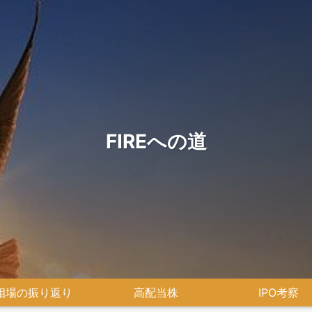
FIREへの道
相場の振り返り
高配当株
IPO考察