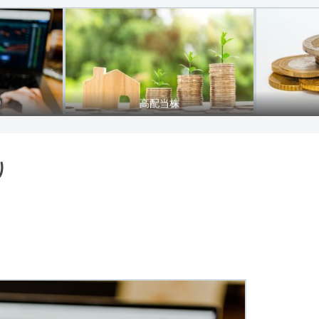
り
高配当株
り