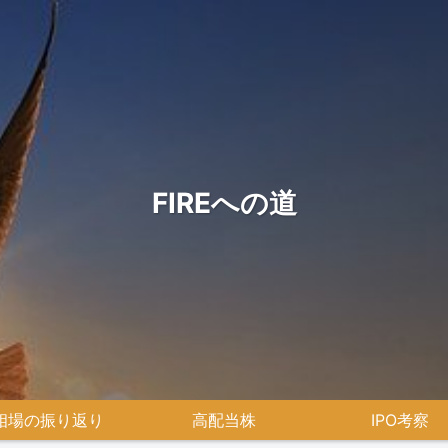
FIREへの道
相場の振り返り
高配当株
IPO考察