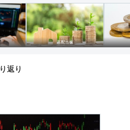
り
高配当株
振り返り