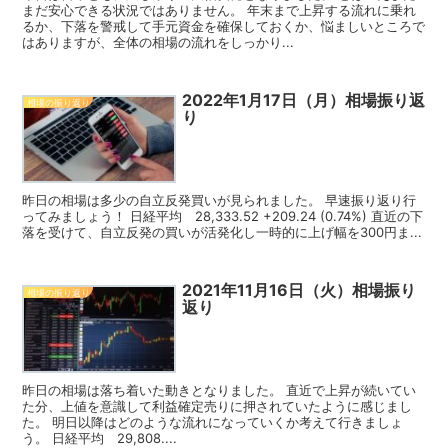
まだ安心できる状況ではありません。 年末まで上昇する流れに乗れ
るか、下落を警戒して手元資金を確保しておくか、悩ましいところで
はありますが、全体の相場の流れをしっかり...
2022年1月17日（月）相場振り返
相場の振り返り
り
昨日の相場は多少の自立反発買いが見られました。 早速振り返り行
ってみましょう！ 日経平均 28,333.52 +209.24 (0.74%) 直近の下
落を受けて、自立反発の買いが活発化し一時的に上げ幅を300円ま...
2021年11月16日（火）相場振り
相場の振り返り
返り
昨日の相場は落ち着いた動きとなりました。 直近で上昇が続いてい
た分、上値を意識して利益確定売りに押されていたように感じまし
た。 明日以降はどのような流れになっていくか考えて行きましょ
う。 日経平均 29,808....