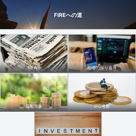
FIREへの道
NEWS
相場の振り返り
高配当株
IPO考察