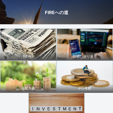
FIREへの道
NEWS
相場の振り返り
高配当株
IPO考察