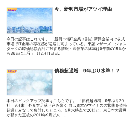
今、新興市場がアツイ理由
NEWS
今日の記事はこれです。 「新興市場IT企業３割超 新興企業向け株式
市場でIT企業の存在感が急速に高まっている。東証マザーズ・ジャス
ダックの時価総額合計に対する情報・通信業の比率は5年前の18％か
ら36％に上昇」（12月11日日...
債務超過増 9年ぶり水準！？
NEWS
本日のピックアップ記事はこちらです。 「債務超過増 9年ぶり20
社 9月末 外食客足落ち込み響く 自己資本がマイナスの状態を債務
超過とみなして集計したところ、9月末時点で20社と、東日本大震災
が起きた直後の2011年9月以来、...