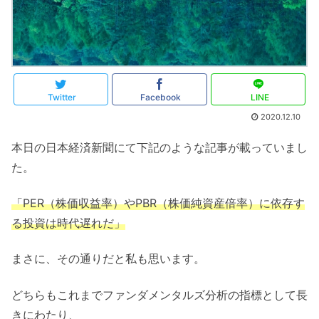
Twitter
Facebook
LINE
2020.12.10
本日の日本経済新聞にて下記のような記事が載っていまし
た。
「PER（株価収益率）やPBR（株価純資産倍率）に依存す
る投資は時代遅れだ」
まさに、その通りだと私も思います。
どちらもこれまでファンダメンタルズ分析の指標として長
きにわたり、