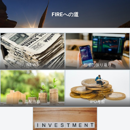
FIREへの道
NEWS
相場の振り返り
高配当株
IPO考察